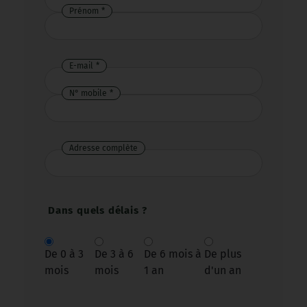
Prénom
E-mail
N° mobile
Adresse complète
Dans quels délais ?
De 0 à 3
De 3 à 6
De 6 mois à
De plus
mois
mois
1 an
d'un an