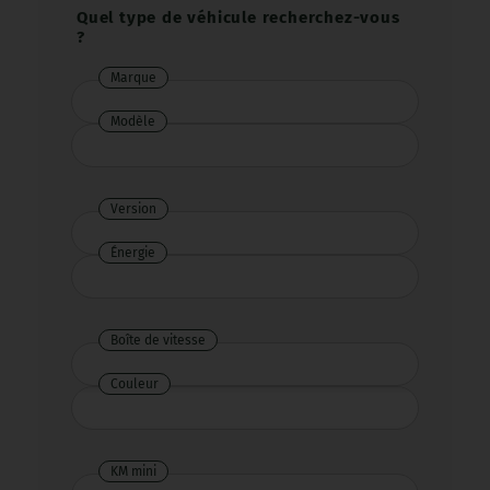
Quel type de véhicule recherchez-vous
?
Marque
Marque
Modèle
Version
Énergie
Énergie
Boîte de vitesse
Boîte
de
Couleur
Couleur
vitesse
KM mini