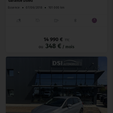
Garantie DSI6G
Essence
●
07/06/2018
●
101 000 km
_
14 990 €
TTC
348 €
ou
/ mois