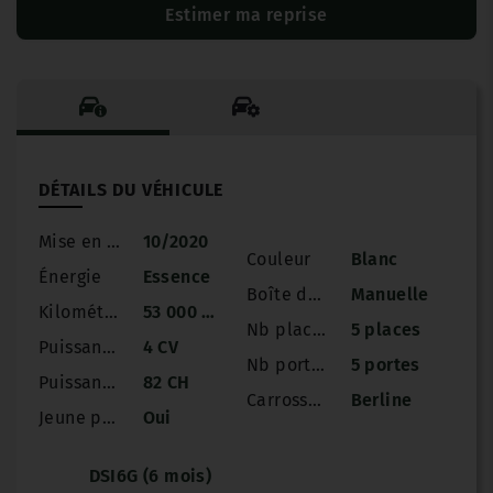
Estimer ma reprise
DÉTAILS DU VÉHICULE
Mise en circulation
10/2020
Couleur
Blanc
Énergie
Essence
Boîte de vitesse
Manuelle
Kilométrage
53 000 km
Nb places
5 places
Puissance
4 CV
Nb portes
5 portes
Puissance réelle
82 CH
Carrosserie
Berline
Jeune permis
Oui
DSI6G (6 mois)