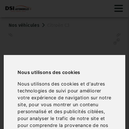
Nos véhicules
Citroën C3
Nous utilisons des cookies
Nous utilisons des cookies et d'autres
Véhicule vendu
technologies de suivi pour améliorer
votre expérience de navigation sur notre
CITROËN C3
site, pour vous montrer un contenu
PURETECH 82 S&S BVM FEEL NAV
personnalisé et des publicités ciblées,
pour analyser le trafic de notre site et
Réf. 3376867
Véhicule sur parc
pour comprendre la provenance de nos