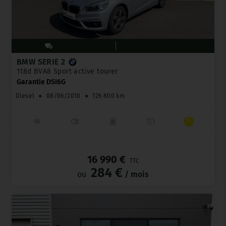
BMW SERIE 2
118d BVA8 Sport active tourer
Garantie DSI6G
Diesel
●
08/06/2018
●
126 800 km
_
16 990 €
TTC
284 €
ou
/ mois