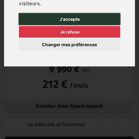
visiteurs.
Essence
53 000
10/2020
Manuelle
km
J'accepte
Je refuse
DSI6G (6 mois)
Changer mes préférences
9 990 €
TTC
212 €
ou
/mois
Simuler mon financement
Ce véhicule m'intéresse