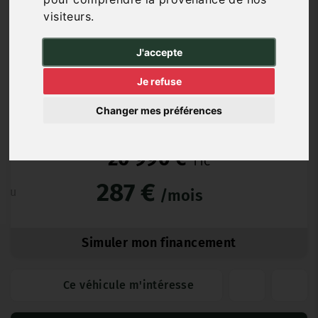
Hybride
17 000 km
12/2023
Automatique
visiteurs.
Essence
J'accepte
Je refuse
Garantie Constructeur
Changer mes préférences
20 990 €
TTC
287 €
ou
/mois
Simuler mon financement
Ce véhicule m'intéresse