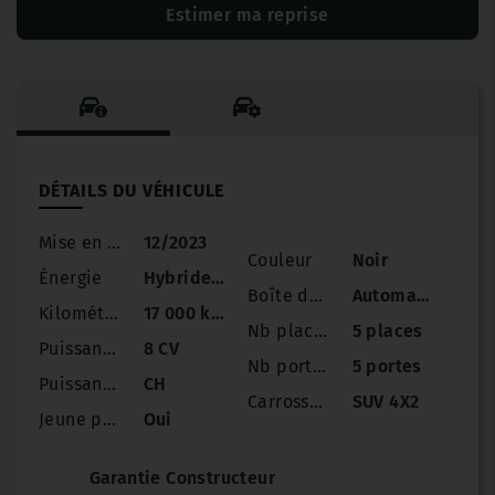
Estimer ma reprise
DÉTAILS DU VÉHICULE
Mise en circulation
12/2023
Couleur
Noir
Énergie
Hybride Essence
Boîte de vitesse
Automatique
Kilométrage
17 000 km
Nb places
5 places
Puissance
8 CV
Nb portes
5 portes
Puissance réelle
CH
Carrosserie
SUV 4X2
Jeune permis
Oui
Garantie Constructeur