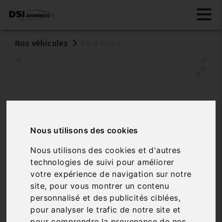
Nos véhicules
Ford Puma
Nous utilisons des cookies
Véhicule vendu
Nous utilisons des cookies et d'autres
technologies de suivi pour améliorer
FORD PUMA
votre expérience de navigation sur notre
site, pour vous montrer un contenu
1.0 ECOB HYB 155 MHEV PSHIFT ST-LINE
personnalisé et des publicités ciblées,
Réf. 4053546
Véhicule sur parc
pour analyser le trafic de notre site et
pour comprendre la provenance de nos