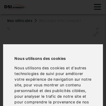
Nos véhicules
Mercedes Vito Compact
Nous utilisons des cookies
Nous utilisons des cookies et d'autres
Véhicule vendu
technologies de suivi pour améliorer
votre expérience de navigation sur notre
MERCEDES VITO COMPACT
site, pour vous montrer un contenu
119 CDI FOURGON CP SELECT AUTO 4X4
personnalisé et des publicités ciblées,
pour analyser le trafic de notre site et
Réf. 526
Véhicule sur parc
pour comprendre la provenance de nos