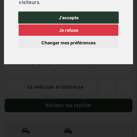
visiteurs.
Diesel
4 000 km
08/2025
Automatique
J'accepte
Je refuse
Garantie Constructeur
Changer mes préférences
74 040 €
61 700 €
TTC
HT
Ce véhicule m'intéresse
Estimer ma reprise