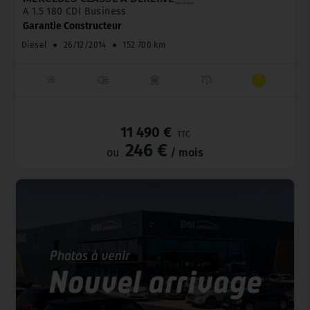
A 1.5 180 CDI Business
Garantie Constructeur
Diesel
●
26/12/2014
●
152 700 km
_
11 490 €
TTC
246 €
ou
/ mois