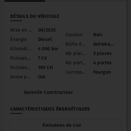
DÉTAILS DU VÉHICULE
Mise en circulation
08/2025
Couleur
Noir
Énergie
Diesel
Boîte de vitesse
Automatique
Kilométrage
4 000 km
Nb places
5 places
Puissance
7 CV
Nb portes
4 portes
Puissance réelle
190 CH
Carrosserie
Fourgon
Jeune permis
Oui
Garantie Constructeur
CARACTÉRISTIQUES ÉNERGÉTIQUES
Émissions de Co2