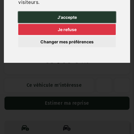
visiteurs.
Diesel
10 km
07/2025
Automatique
J'accepte
Je refuse
Garantie Constructeur
Changer mes préférences
53 900 €
TTC
Ce véhicule m'intéresse
Estimer ma reprise