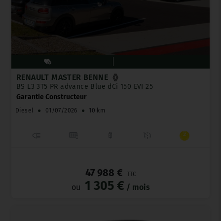
RENAULT MASTER BENNE
BS L3 3T5 PR advance Blue dCi 150 EVI 25
Garantie Constructeur
Diesel
●
01/07/2026
●
10 km
_
47 988 €
TTC
1 305 €
ou
/ mois