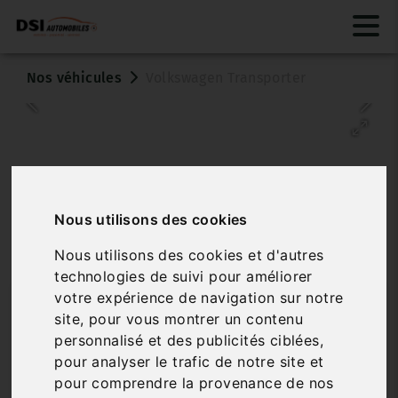
Nos véhicules
Volkswagen Transporter
Nous utilisons des cookies
Nous utilisons des cookies et d'autres
Véhicule vendu
technologies de suivi pour améliorer
votre expérience de navigation sur notre
VOLKSWAGEN TRANSPORTER
site, pour vous montrer un contenu
2.0 TDI 170 BVA8 MOTION L1 PROCAB BUSINE
personnalisé et des publicités ciblées,
pour analyser le trafic de notre site et
Réf. 3611588
Véhicule sur parc
pour comprendre la provenance de nos