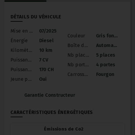
DÉTAILS DU VÉHICULE
Mise en circulation
07/2025
Couleur
Gris foncé
Énergie
Diesel
Boîte de vitesse
Automatique
Kilométrage
10 km
Nb places
5 places
Puissance
7 CV
Nb portes
4 portes
Puissance réelle
170 CH
Carrosserie
Fourgon
Jeune permis
Oui
Garantie Constructeur
CARACTÉRISTIQUES ÉNERGÉTIQUES
Émissions de Co2