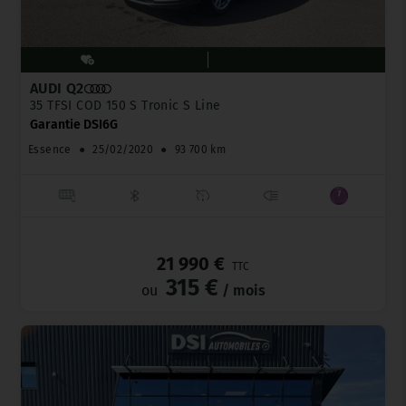
AUDI Q2
35 TFSI COD 150 S Tronic S Line
Garantie DSI6G
Essence
●
25/02/2020
●
93 700 km
_
21 990 €
TTC
315 €
ou
/ mois