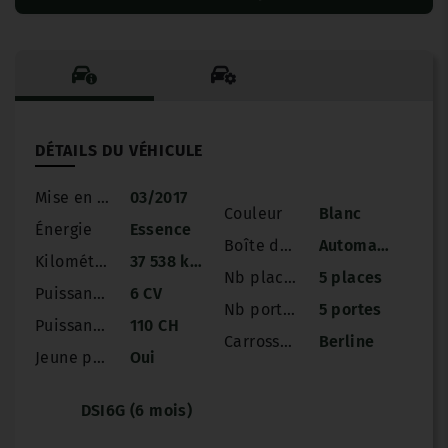
DÉTAILS DU VÉHICULE
Mise en circulation
03/2017
Couleur
Blanc
Énergie
Essence
Boîte de vitesse
Automatique
Kilométrage
37 538 km
Nb places
5 places
Puissance
6 CV
Nb portes
5 portes
Puissance réelle
110 CH
Carrosserie
Berline
Jeune permis
Oui
DSI6G (6 mois)