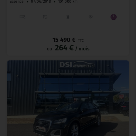
Essence
●
07/06/2018
●
101 000 km
_
15 490 €
TTC
264 €
ou
/ mois