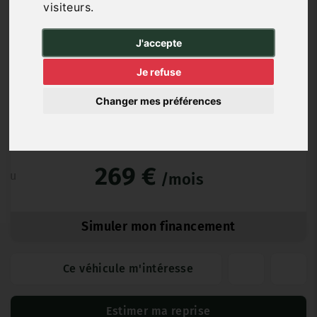
visiteurs.
Essence
37 538 km
03/2017
Automatique
J'accepte
Je refuse
DSI6G (6 mois)
Changer mes préférences
16 790 €
TTC
269 €
ou
/mois
Simuler mon financement
Ce véhicule m'intéresse
Estimer ma reprise