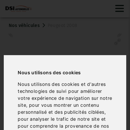
Nos véhicules
Peugeot 2008
Nous utilisons des cookies
Nous utilisons des cookies et d'autres
Véhicule vendu
technologies de suivi pour améliorer
votre expérience de navigation sur notre
PEUGEOT 2008
site, pour vous montrer un contenu
1.2 PURETECH 110 S&S EAT6 GT LINE
personnalisé et des publicités ciblées,
pour analyser le trafic de notre site et
Réf. 3063321
Véhicule sur parc
pour comprendre la provenance de nos